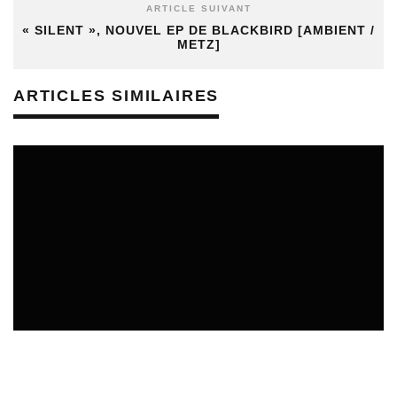
ARTICLE SUIVANT
« SILENT », NOUVEL EP DE BLACKBIRD [AMBIENT /
METZ]
ARTICLES SIMILAIRES
APPELS À PROJETS
15/07/2026