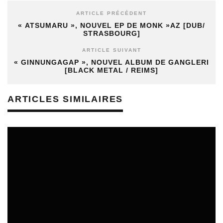
ARTICLE PRÉCÉDENT
« ATSUMARU », NOUVEL EP DE MONK »AZ [DUB/
STRASBOURG]
ARTICLE SUIVANT
« GINNUNGAGAP », NOUVEL ALBUM DE GANGLERI
[BLACK METAL / REIMS]
ARTICLES SIMILAIRES
APPELS À PROJETS
15/07/2026