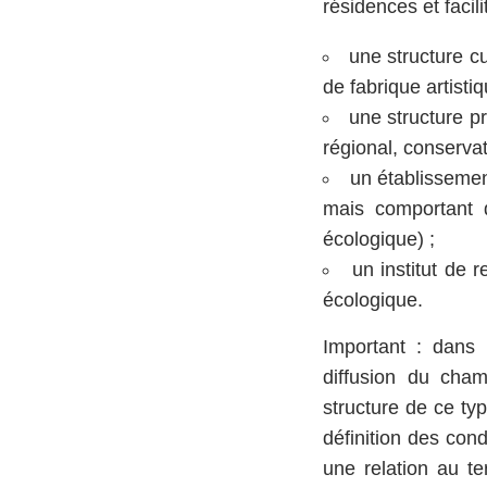
résidences et facili
une structure cu
de fabrique artistiqu
une structure pr
régional, conservato
un établissemen
mais comportant 
écologique) ;
un institut de
écologique.
Important : dans 
diffusion du cham
structure de ce ty
définition des cond
une relation au te