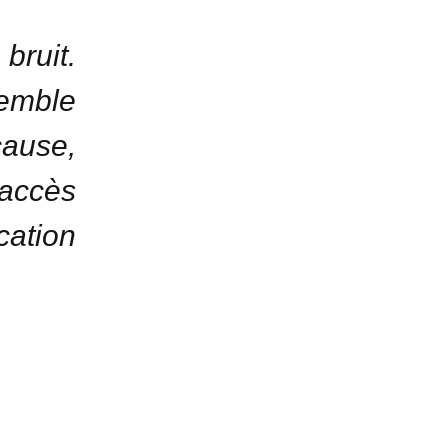
bruit.
semble
cause,
’accès
cation