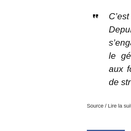
C’est
Depui
s’eng
le gé
aux f
de st
Source / Lire la sui