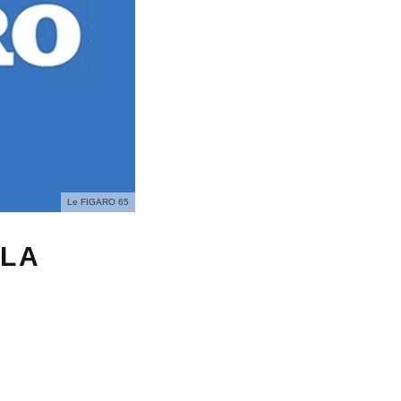
Le FIGARO 65
 LA