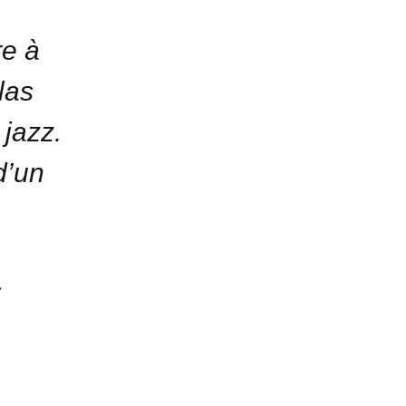
re à
las
 jazz.
d’un
»