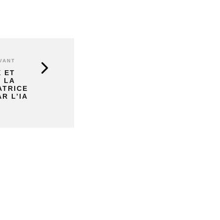
VANT
X ET
C LA
ATRICE
R L’IA