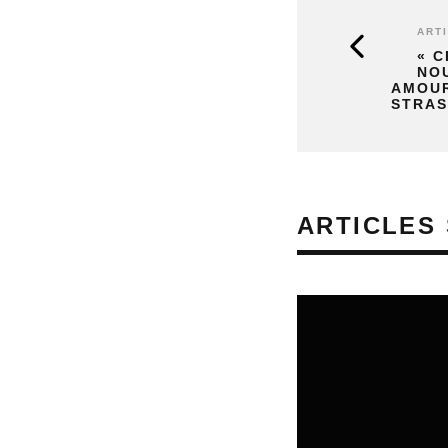
ART
« C
NO
AMOUR
STRA
ARTICLES 