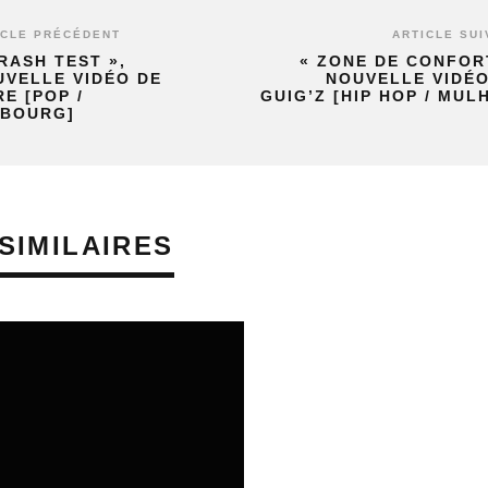
ICLE PRÉCÉDENT
ARTICLE SUI
RASH TEST »,
« ZONE DE CONFOR
UVELLE VIDÉO DE
NOUVELLE VIDÉO
E [POP /
GUIG’Z [HIP HOP / MUL
SBOURG]
SIMILAIRES