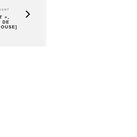
VANT
T »,
 DE
HOUSE]