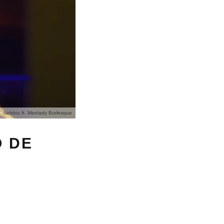
Nebbiu ft. Meelady Burlesque
O DE