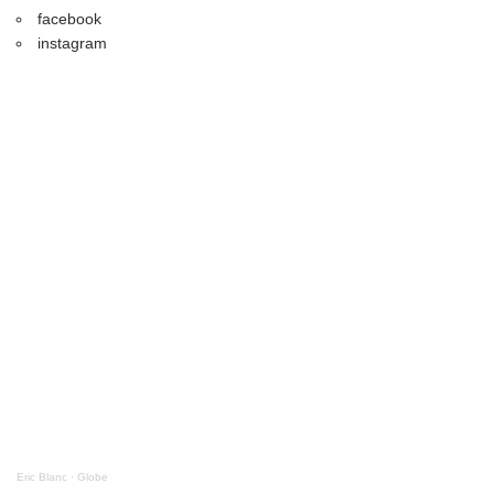
facebook
instagram
Eric Blanc
·
Globe