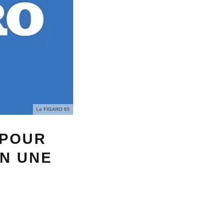
Le FIGARO 65
 POUR
ON UNE