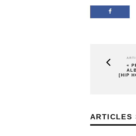
ART
« 
AL
[HIP H
ARTICLES 