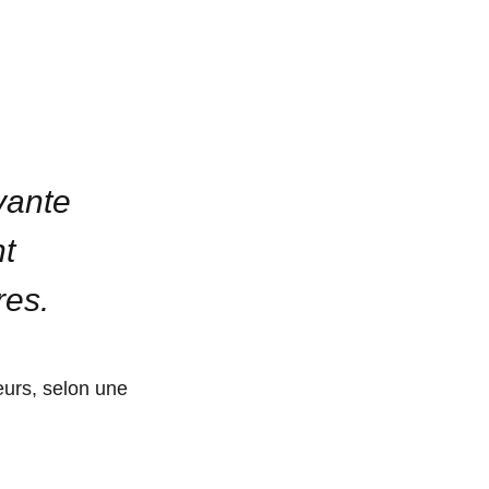
vante
nt
res.
eurs, selon une