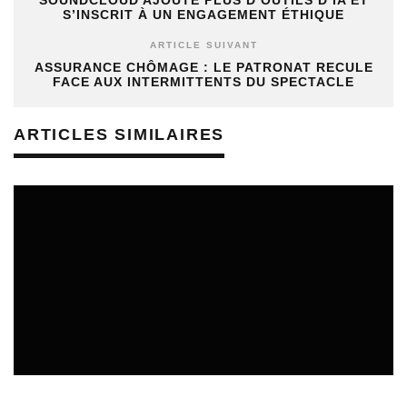
SOUNDCLOUD AJOUTE PLUS D’OUTILS D’IA ET
S’INSCRIT À UN ENGAGEMENT ÉTHIQUE
ARTICLE SUIVANT
ASSURANCE CHÔMAGE : LE PATRONAT RECULE
FACE AUX INTERMITTENTS DU SPECTACLE
ARTICLES SIMILAIRES
CULTURE & ÉCOLOGIE
ÉTUDES & PUBLICATIONS
01/08/2026