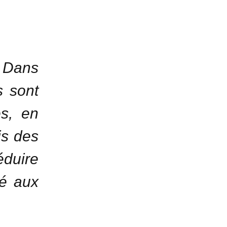
. Dans
s sont
s, en
is des
éduire
té aux