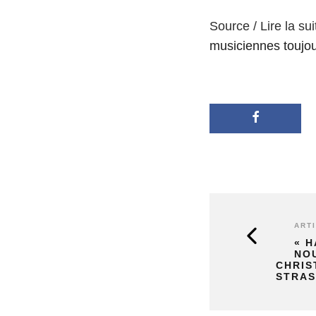
Source / Lire la sui
musiciennes toujou
ART
« H
NO
CHRIS
STRA