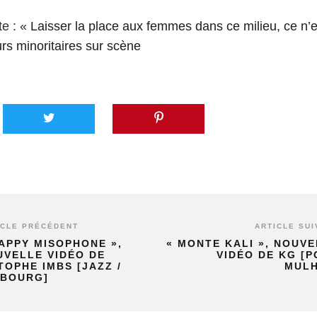
te : «
Laisser la place aux femmes dans ce milieu, ce n’es
rs minoritaires sur scène
ICLE PRÉCÉDENT
ARTICLE SUI
APPY MISOPHONE »,
« MONTE KALI », NOUV
UVELLE VIDÉO DE
VIDÉO DE KG [P
TOPHE IMBS [JAZZ /
MULH
SBOURG]