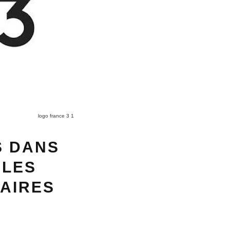
logo france 3 1
S DANS
 LES
TAIRES