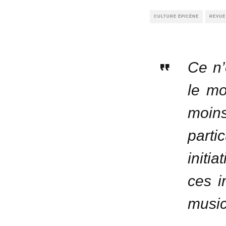
CULTURE ÉPICÈNE
REVUE
Ce n’
le mo
moin
parti
initi
ces i
music