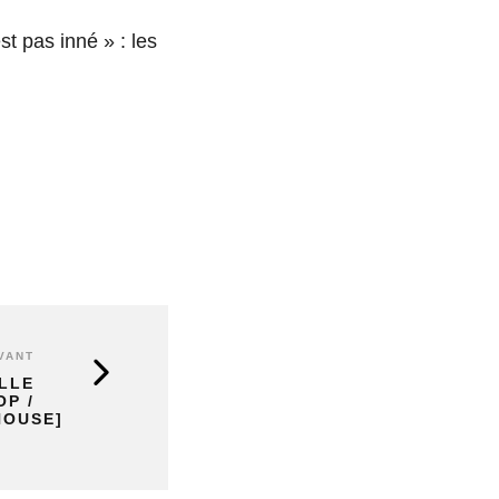
t pas inné » : les
VANT
ELLE
OP /
OUSE]