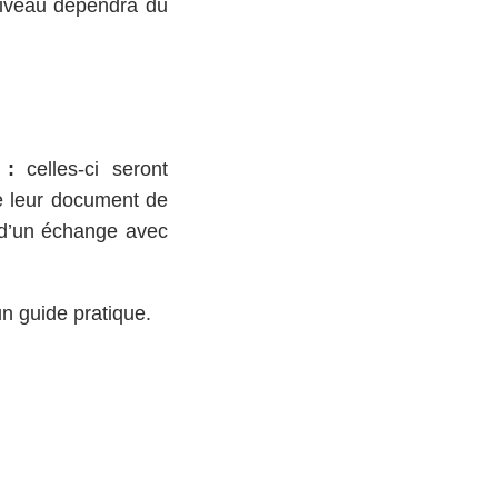
 niveau dépendra du
 :
celles-ci seront
de leur document de
e d’un échange avec
un guide pratique.