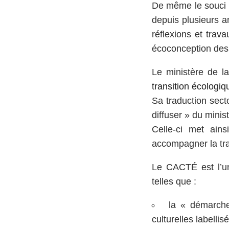
De même le souci 
depuis plusieurs an
réflexions et trava
écoconception des 
Le ministère de l
transition écologiq
Sa traduction secto
diffuser » du minis
Celle-ci met ain
accompagner la tra
Le CACTÉ est l’un
telles que :
la « démarche
culturelles labelli