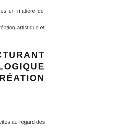
bles en matière de
éation artistique et
CTURANT
LOGIQUE
ÉATION
vités au regard des