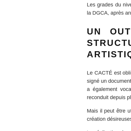
Les grades du nive
la DGCA, après ana
UN OUT
STRUC
ARTISTI
Le CACTÉ est oblig
signé un document d
a également vocat
reconduit depuis pl
Mais il peut être 
création désireuse