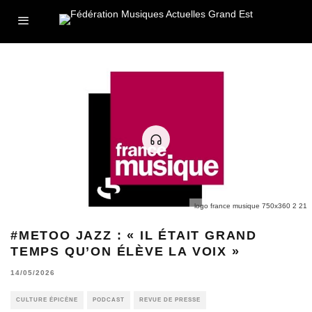
logo france musique 750x360 2 21
#METOO JAZZ : « IL ÉTAIT GRAND
TEMPS QU’ON ÉLÈVE LA VOIX »
14/05/2026
CULTURE ÉPICÈNE
PODCAST
REVUE DE PRESSE