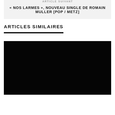
ARTICLE SUIVANT
« NOS LARMES », NOUVEAU SINGLE DE ROMAIN
MULLER [POP / METZ]
ARTICLES SIMILAIRES
REVUE DE PRESSE
VEILLE INDUSTRIE PHONOGRAPHIQUE
08/08/2026