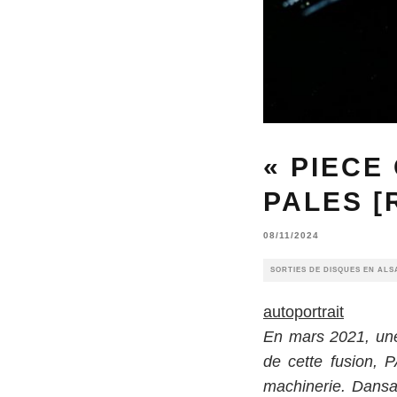
« PIECE
PALES [
08/11/2024
SORTIES DE DISQUES EN ALS
autoportrait
En mars 2021, une 
de cette fusion, 
machinerie. Dansan