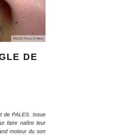
PALES Piece of Meat
NGLE DE
ort de PALES. Issue
 faire naître leur
grand moteur du son