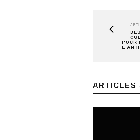
ART
DE
CU
POUR 
L’ANT
ARTICLES 