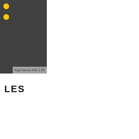
logo france info 1 38
 LES