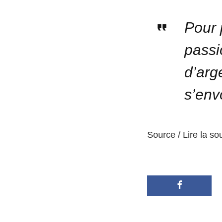
Pour 
pass
d’arg
s’env
Source / Lire la so