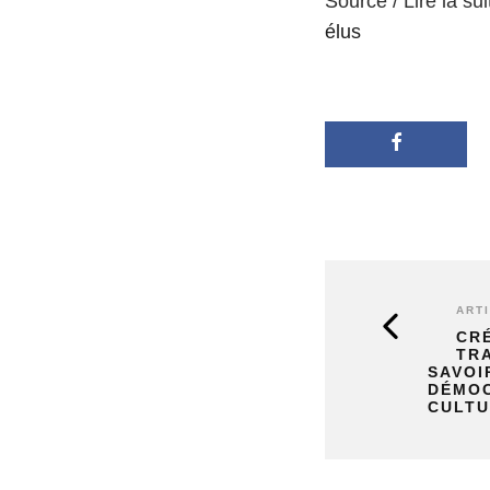
Source / Lire la sui
élus
ART
CR
TR
SAVOI
DÉMOC
CULT