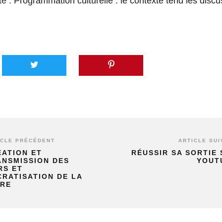
te :
Programmation culturelle : le contexte tend les disc
ICLE PRÉCÉDENT
ARTICLE SUI
ÉATION ET
RÉUSSIR SA SORTIE
ANSMISSION DES
YOUT
RS ET
RATISATION DE LA
URE