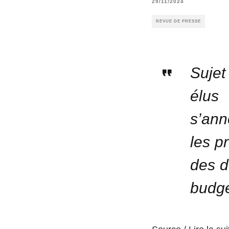
29/11/2024
REVUE DE PRESSE
Sujet
élus
s’ann
les p
des d
budgé