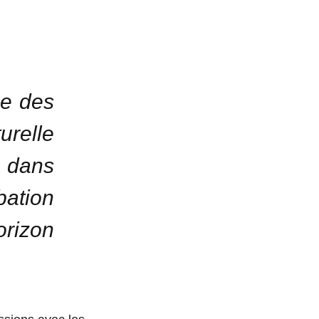
ce des
relle
e dans
bation
orizon