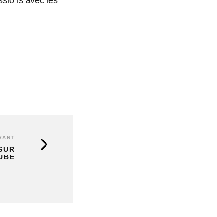
ussions avec les
VANT
 SUR
UBE