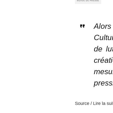
REVUE DE PRESSE
Alors
Cultu
de lu
créat
mesu
pressi
Source / Lire la sui