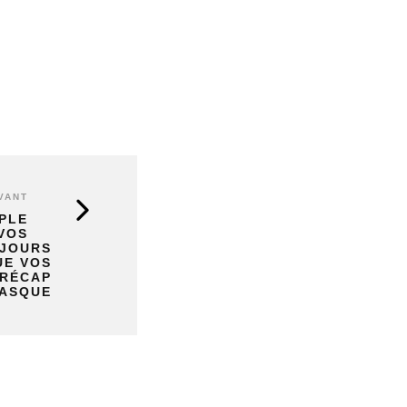
VANT
PLE
VOS
UJOURS
UE VOS
 RÉCAP
CASQUE