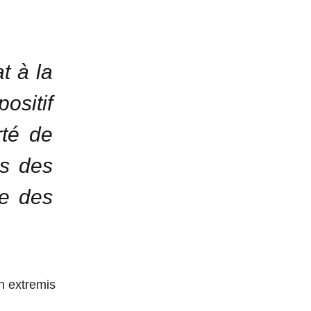
t à la
ositif
rté de
is des
e des
in extremis