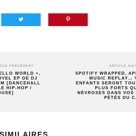
ICLE PRÉCÉDENT
ARTICLE SUI
ELLO WORLD »,
SPOTIFY WRAPPED, AP
VEL EP DE DJ
MUSIC REPLAY… 
M [DANCEHALL
ENFANTS SERONT TO
E HIP-HOP /
PLUS FORTS Q
OUSE]
NÉVROSES DANS VOS
PÉTÉS DU 
SIMILAIRES