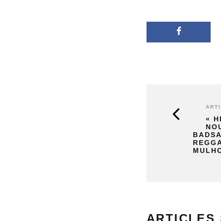
ART
« H
NOU
BADSA
REGGA
MULH
ARTICLES 