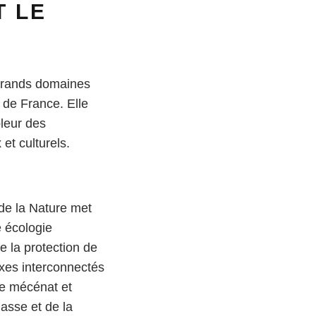
T LE
grands domaines
n de France. Elle
pleur des
t culturels.
de la Nature met
e écologie
e la protection de
axes interconnectés
 le mécénat et
asse et de la