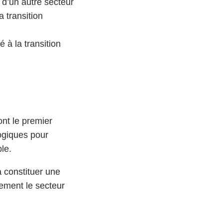
 d’un autre secteur
 transition
à la transition
nt le premier
logiques pour
le.
 constituer une
lement le secteur