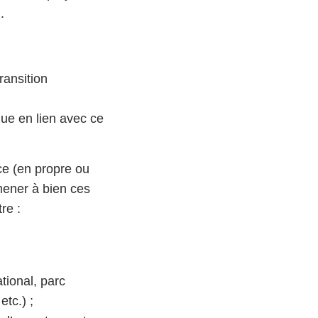
.
ransition
que en lien avec ce
ace (en propre ou
mener à bien ces
tre :
tional, parc
etc.) ;