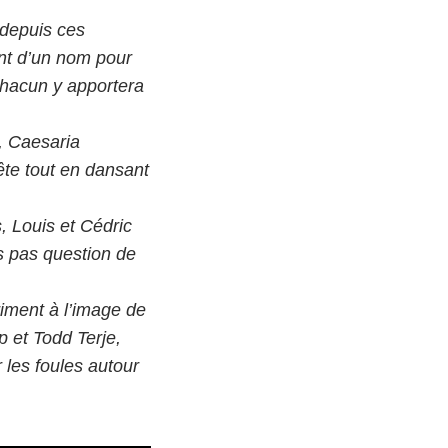
 depuis ces
nt d’un nom pour
 chacun y apportera
e, Caesaria
ête tout en dansant
, Louis et Cédric
is pas question de
riment à l’image de
p et Todd Terje,
 les foules autour