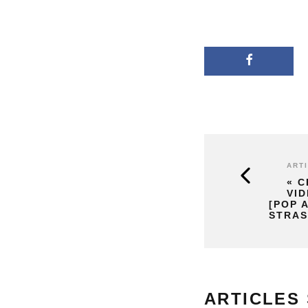
ART
« C
VID
[POP 
STRA
ARTICLES 