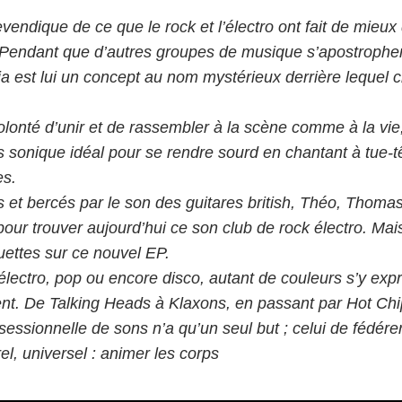
vendique de ce que le rock et l’électro ont fait de mieux
 Pendant que d’autres groupes de musique s’apostrophe
ria est lui un concept au nom mystérieux derrière lequel
volonté d’unir et de rassembler à la scène comme à la vi
s sonique idéal pour se rendre sourd en chantant à tue-t
es.
s et bercés par le son des guitares british, Théo, Thomas
 pour trouver aujourd’hui ce son club de rock électro. Ma
uettes sur ce nouvel EP.
 électro, pop ou encore disco, autant de couleurs s’y exp
rent. De Talking Heads à Klaxons, en passant par Hot Chi
essionnelle de sons n’a qu’un seul but ; celui de fédérer
el, universel : animer les corps