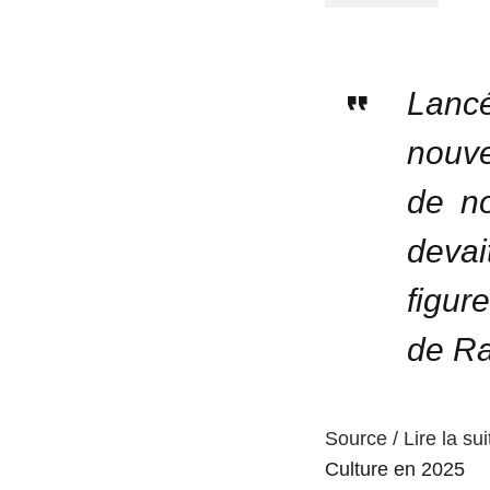
Lanc
nouve
de no
devai
figur
de Ra
Source / Lire la sui
Culture en 2025