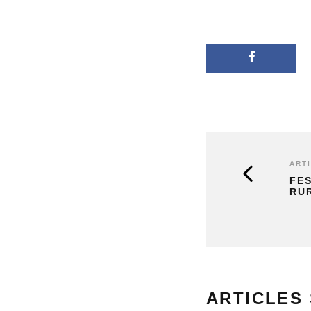
ART
FES
RU
ARTICLES 