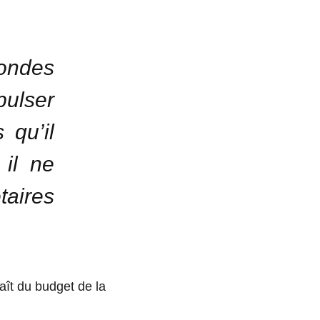
ondes
pulser
 qu’il
 il ne
taires
raît du budget de la