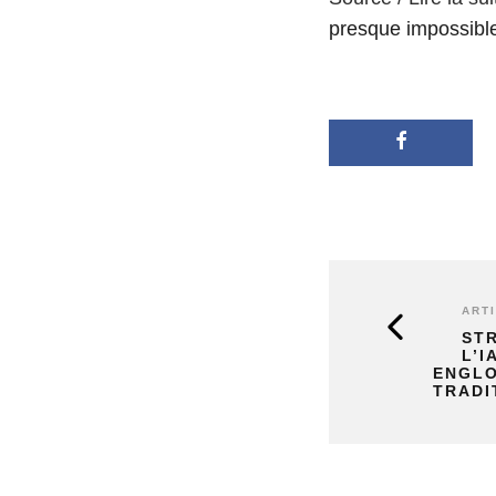
presque impossible
ART
ST
L’I
ENGLO
TRADI