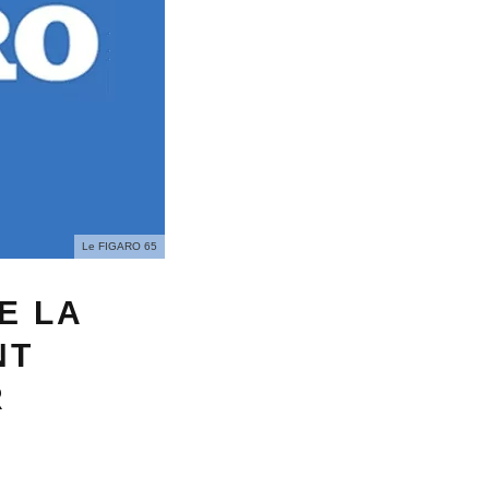
Le FIGARO 65
E LA
NT
R