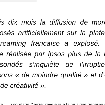
s dix mois la diffusion de mo
sés artificiellement sur la plat
treaming française a explosé. 
de réalisée par Ipsos plus de la 
sondés s’inquiète de l’irrupti
ons « de moindre qualité » et d
de créativité ».
te :
Un sondage Deezer révèle que la musique générée p