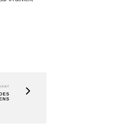
VANT
 DES
ENS