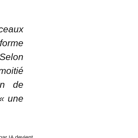
rceaux
eforme
Selon
moitié
on de
’« une
ar IA devient