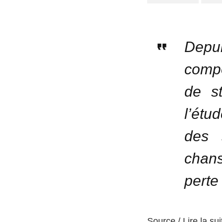
Depui
compo
de s
l’étu
des 
chans
perte 
Source / Lire la sui