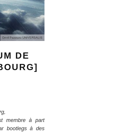
Devil Pazzuzu UNIVERSALIS
UM DE
SBOURG]
rg,
 est membre à part
par bootlegs à des