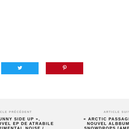
ICLE PRÉCÉDENT
ARTICLE SUI
UNNY SIDE UP »,
« ARCTIC PASSAG
UVEL EP DE ATRABILE
NOUVEL ALBBUM
RIMENTAL NOISE /
SNOWDROPS [AMB