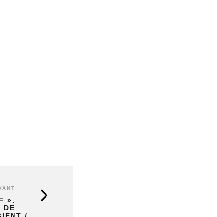
VANT
E »,
 DE
IENT /