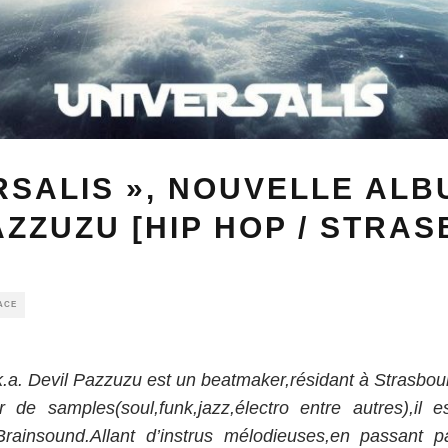
RSALIS », NOUVELLE ALB
AZZUZU [HIP HOP / STRA
ACE
.a. Devil Pazzuzu est un beatmaker,résidant à Strasbou
r de samples(soul,funk,jazz,électro entre autres),il
Brainsound.Allant d’instrus mélodieuses,en passant 