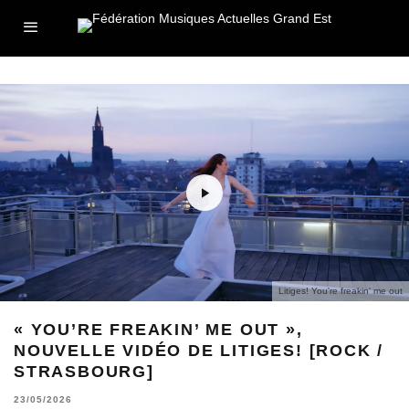
Litiges! You're freakin' me out
« YOU’RE FREAKIN’ ME OUT »,
NOUVELLE VIDÉO DE LITIGES! [ROCK /
STRASBOURG]
23/05/2026