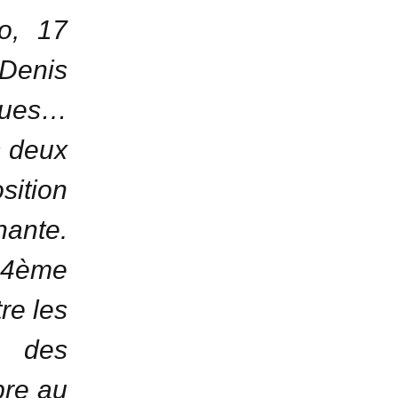
o, 17
enis
ques…
s deux
sition
nante.
e 4ème
re les
e des
bre au