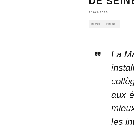
DE SEIN
13/01/2025
REVUE DE PRESSE
La M
inst
collè
aux é
mieux
les i