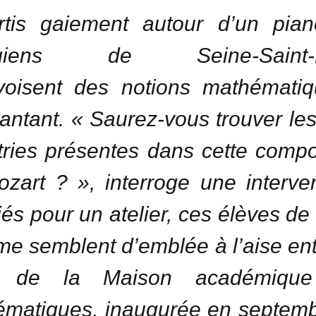
rtis gaiement autour d’un pian
légiens de Seine-Saint-D
ivoisent des notions mathémati
antant. « Saurez-vous trouver le
ries présentes dans cette compo
zart ? », interroge une interve
és pour un atelier, ces élèves d
me semblent d’emblée à l’aise ent
 de la Maison académiqu
matiques, inaugurée en septem