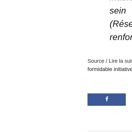
sein
(Rés
renfo
Source / Lire la sui
formidable initiati