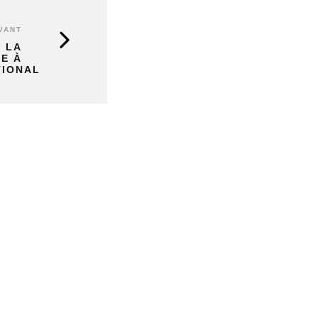
VANT
 LA
E À
TIONAL