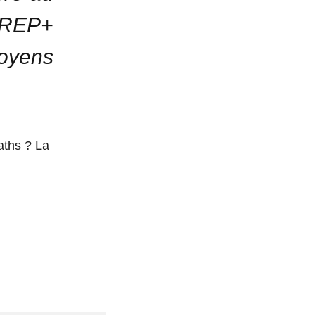
 REP+
oyens
aths ? La