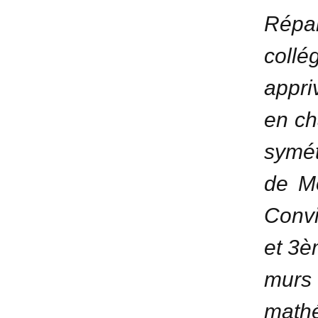
Répa
col
appr
en ch
symét
de Mo
Convi
et 3è
murs
mathé