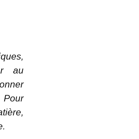
ques,
er au
donner
. Pour
tière,
e.